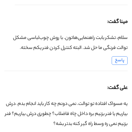
مینا گفت:
سلام، تشکر بابت راهنمایی‌هاتون. با روش چوب‌لباسی مشکل
توالت فرنگی ما حل شد. البته کنترل کردن فنر یکم سخته.
پاسخ
علی گفت:
یه مسواک افتاده تو توالت. نمی دونم چه کار باید انجام بدم. درش
بیاریم یا فنر بزنیم بره داخل چاه فاضلاب؟ چطوری درش بیاریم؟ فنر
بزنیم نمی ره وسط راه گیر کنه بدتر بشه؟