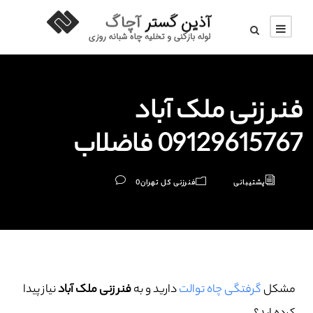
فنر زنی ملک آباد
09129615767 فاضلاب
پشتیبانی
فنرزنی کل تهران
0
مشکل
گرفتگی چاه توالت
دارید و به
فنر زنی ملک آباد
نیاز پیدا