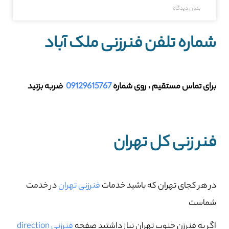
بدون دیدگاه
شماره تلفن فنرزنی ملک آباد
برای تماس مستقیم ، روی شماره
09129615767
ضربه بزنید
فنر زنی کل تهران
در هر کجای تهران که باشید خدمات
فنرزنی تهران
در خدمت
شماست
اگر به فنرزن جنوب تهران نیاز داشتید صفحه
فنرزنی direction