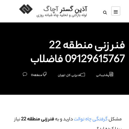
فنر زنی منطقه 22
09129615767 فاضلاب
پشتیبانی
فنرزنی کل تهران
منطقه
0
مشکل
گرفتگی چاه توالت
دارید و به
فنر زنی منطقه 22
نیاز