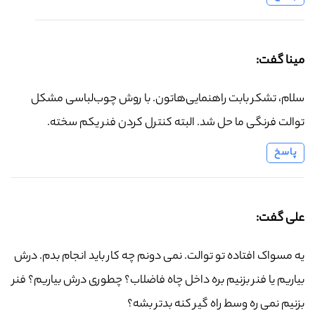
مینا گفت:
سلام، تشکر بابت راهنمایی‌هاتون. با روش چوب‌لباسی مشکل
توالت فرنگی ما حل شد. البته کنترل کردن فنر یکم سخته.
پاسخ
علی گفت:
یه مسواک افتاده تو توالت. نمی دونم چه کار باید انجام بدم. درش
بیاریم یا فنر بزنیم بره داخل چاه فاضلاب؟ چطوری درش بیاریم؟ فنر
بزنیم نمی ره وسط راه گیر کنه بدتر بشه؟