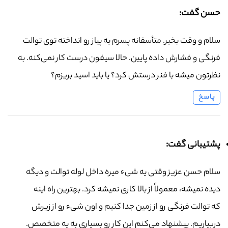
حسن گفت:
سلام و وقت بخیر. متأسفانه پسرم یه پیاز رو انداخته توی توالت
فرنگی و فشارش داده پایین. حالا سیفون درست کار نمی‌کنه. به
نظرتون میشه با فنر درستش کرد؟ یا باید اسید بریزم؟
پاسخ
پشتیبانی گفت:
سلام حسن عزیز وقتی یه شیء میره داخل لوله توالت و دیگه
دیده نمیشه، معمولاً از بالا کاری نمیشه کرد. بهترین راه اینه
که توالت فرنگی رو از زمین جدا کنیم و اون شیء رو از زیرش
دربیاریم. پیشنهاد می‌کنم این کار رو بسپاری به یه متخصص.