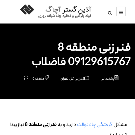
فنر زنی منطقه 8
09129615767 فاضلاب
پشتیبانی
فنرزنی کل تهران
منطقه
0
مشکل
گرفتگی چاه توالت
دارید و به
فنر زنی منطقه 8
نیاز پیدا