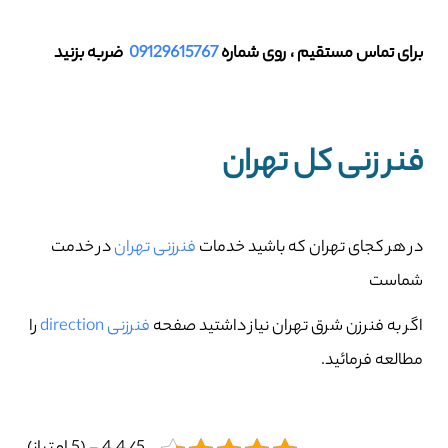
برای تماس مستقیم ، روی شماره
09129615767
ضربه بزنید
فنر زنی کل تهران
در هر کجای تهران که باشید خدمات
فنرزنی تهران
در خدمت
شماست
اگر به فنرزن شرق تهران نیاز داشتید صفحه
فنرزنی direction
را
مطالعه فرمائید.