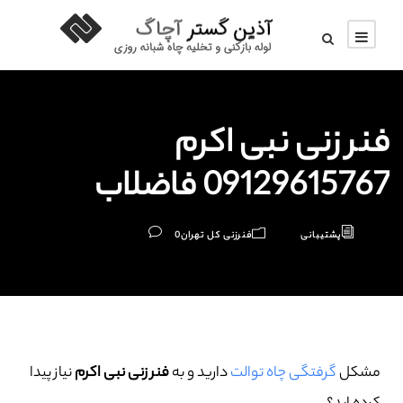
فنر زنی نبی اکرم
09129615767 فاضلاب
پشتیبانی
فنرزنی کل تهران
0
مشکل
گرفتگی چاه توالت
دارید و به
فنر زنی نبی اکرم
نیاز پیدا