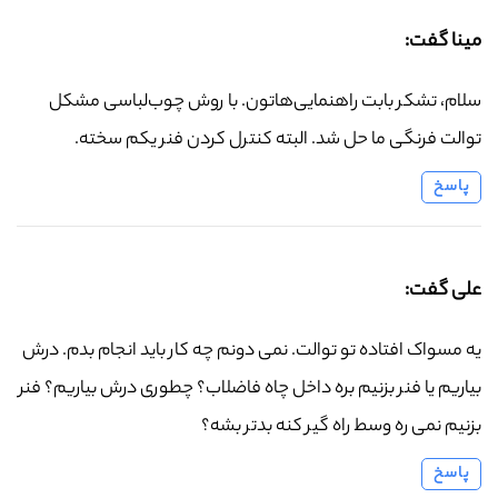
مینا گفت:
سلام، تشکر بابت راهنمایی‌هاتون. با روش چوب‌لباسی مشکل
توالت فرنگی ما حل شد. البته کنترل کردن فنر یکم سخته.
پاسخ
علی گفت:
یه مسواک افتاده تو توالت. نمی دونم چه کار باید انجام بدم. درش
بیاریم یا فنر بزنیم بره داخل چاه فاضلاب؟ چطوری درش بیاریم؟ فنر
بزنیم نمی ره وسط راه گیر کنه بدتر بشه؟
پاسخ