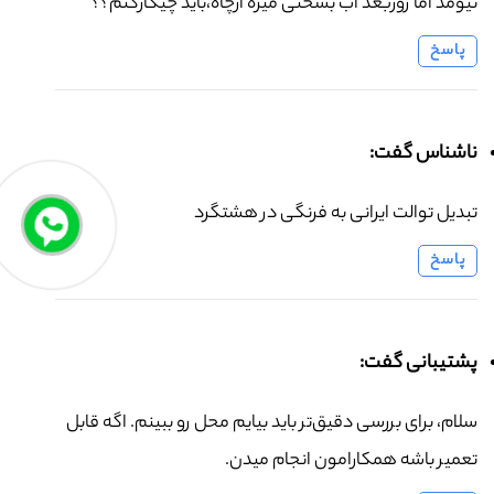
نیومد اما روزبعد آب بسختی میره ازچاه،باید چیکارکنم؟؟
پاسخ
ناشناس گفت:
تبدیل توالت ایرانی به فرنگی در هشتگرد
پاسخ
پشتیبانی گفت:
سلام، برای بررسی دقیق‌تر باید بیایم محل رو ببینم. اگه قابل
تعمیر باشه همکارامون انجام میدن.