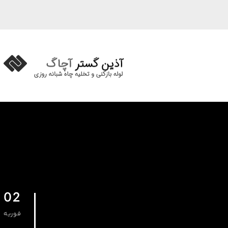
02
فوریه