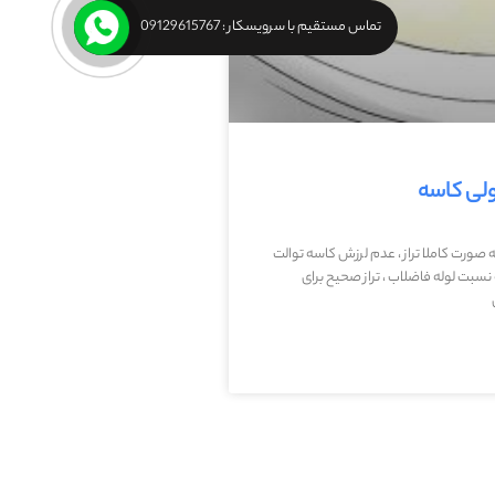
تماس مستقیم با سرویسکار : 09129615767
لی کاسه
ورت کاملا تراز ، عدم لرزش کاسه توالت
سبت لوله فاضلاب ، تراز صحیح برای