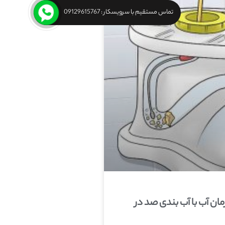
تماس مستقیم با سرویسکار : 09129615767
ان آب با آب بندی صد در