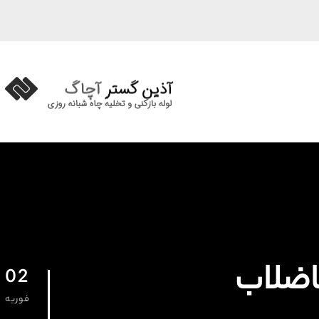
02
فوریه