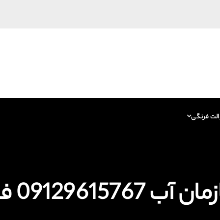
الت فرنگی
091296 فاضلاب