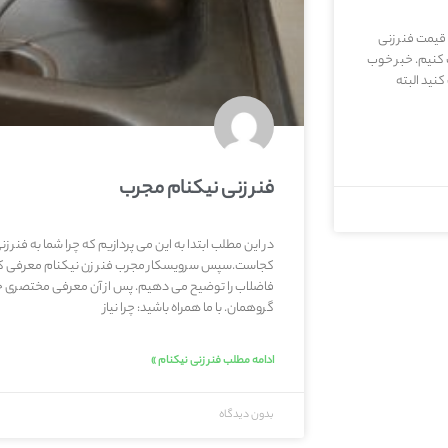
 قیمت فنر زنی
ک کنیم. خبر خوب
نید البته
فنر زنی نیکنام مجرب
در این مطلب ابتدا به این می پردازیم که چرا شما به فنر ز
کجاست.سپس سرویسکار مجرب فنر زن نیکنام معرفی کرده 
فاضلاب را توضیح می دهیم. پس از آن معرفی مختصری خو
گروهمان. با ما همراه باشید: چرا نیاز
ادامه مطلب فنر زنی نیکنام »
بدون دیدگاه