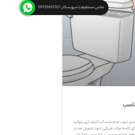
تماس مستقیم با سرویسکار : 09129615767
ناسب
بندی جهت عدم نشت آب کثیف از زیر توالت
ی کاسه توالت فرنگی جهت تحویل صد در
ی هفته بصورت شبانه روزی . با ما تماس