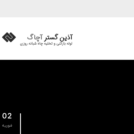
02
فوریه