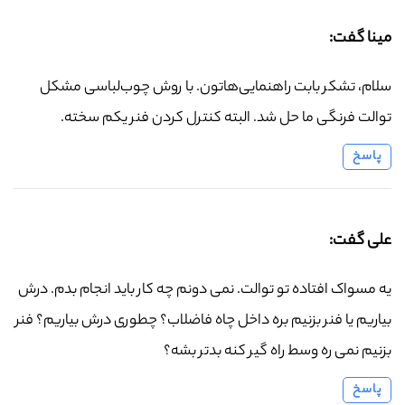
مینا گفت:
سلام، تشکر بابت راهنمایی‌هاتون. با روش چوب‌لباسی مشکل
توالت فرنگی ما حل شد. البته کنترل کردن فنر یکم سخته.
پاسخ
علی گفت:
یه مسواک افتاده تو توالت. نمی دونم چه کار باید انجام بدم. درش
بیاریم یا فنر بزنیم بره داخل چاه فاضلاب؟ چطوری درش بیاریم؟ فنر
بزنیم نمی ره وسط راه گیر کنه بدتر بشه؟
پاسخ