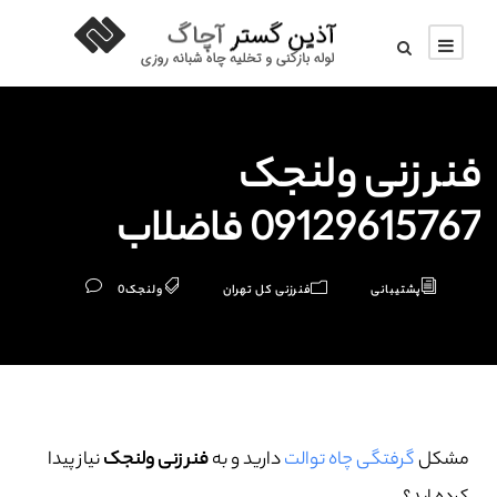
فنر زنی ولنجک
09129615767 فاضلاب
پشتیبانی
فنرزنی کل تهران
ولنجک
0
مشکل
گرفتگی چاه توالت
دارید و به
فنر زنی ولنجک
نیاز پیدا