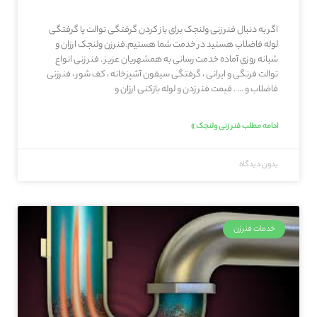
اگر به دنبال فنر زنی ولنجک برای باز کردن گرفتگی توالت یا گرفتگی
لوله فاضلاب هستید در خدمت شما هستیم.فنرزن ولنجک ارزان و
شبانه روزی آماده خدمت رسانی به همشهریان عزیز . فنر زنی انواع
توالت فرنگی و ایرانی ، گرفتگی سیفون آشپزخانه ، کف شور ، فنرزنی
فاضلاب و … . قیمت فنر زدن و لوله بازکنی ارزان و
ادامه مطلب فنر زنی ولنجک »
بدون دیدگاه
خدمات فنرزن