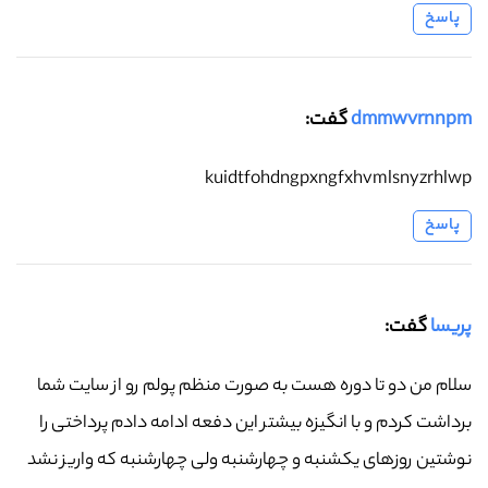
پاسخ
dmmwvrnnpm
گفت:
kuidtfohdngpxngfxhvmlsnyzrhlwp
پاسخ
پریسا
گفت:
سلام من دو تا دوره هست به صورت منظم پولم رو از سایت شما
برداشت کردم و با انگیزه بیشتر این دفعه ادامه دادم پرداختی را
نوشتین روزهای یکشنبه و چهارشنبه ولی چهارشنبه که واریز نشد