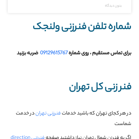
بدون دیدگاه
شماره تلفن فنرزنی ولنجک
برای تماس مستقیم ، روی شماره
09129615767
ضربه بزنید
فنر زنی کل تهران
در هر کجای تهران که باشید خدمات
فنرزنی تهران
در خدمت
شماست
اگر به فنرزن شمال تهران نیاز داشتید صفحه
فنرزنی direction