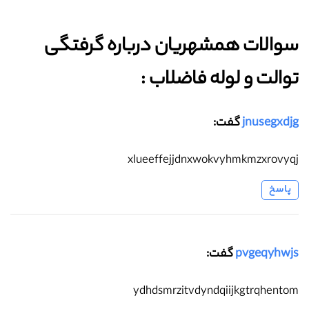
سوالات همشهریان درباره گرفتگی
توالت و لوله فاضلاب :‌
jnusegxdjg
گفت:
xlueeffejjdnxwokvyhmkmzxrovyqj
پاسخ
pvgeqyhwjs
گفت:
ydhdsmrzitvdyndqiijkgtrqhentom