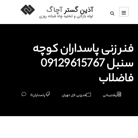
فنر زنی پاسداران کوچه
سنبل 09129615767
فاضلاب
پشتیبانی
فنرزنی کل تهران
پاسداران
0