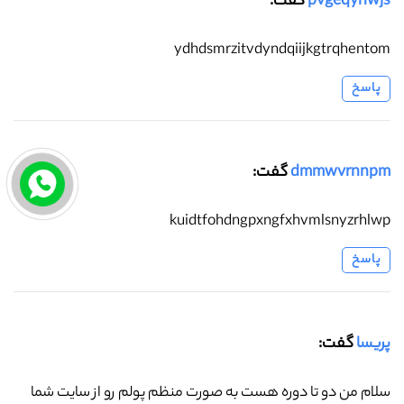
pvgeqyhwjs
گفت:
ydhdsmrzitvdyndqiijkgtrqhentom
پاسخ
dmmwvrnnpm
گفت:
kuidtfohdngpxngfxhvmlsnyzrhlwp
پاسخ
پریسا
گفت:
سلام من دو تا دوره هست به صورت منظم پولم رو از سایت شما