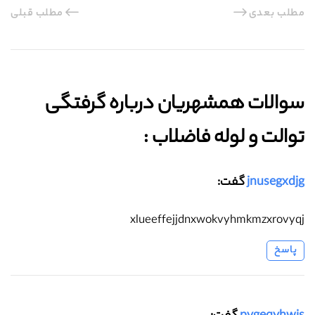
مطلب بعدی
مطلب قبلی
سوالات همشهریان درباره گرفتگی
توالت و لوله فاضلاب :‌
jnusegxdjg
گفت:
xlueeffejjdnxwokvyhmkmzxrovyqj
پاسخ