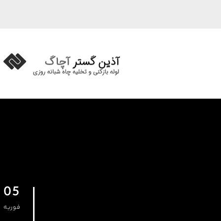
05
فوریه