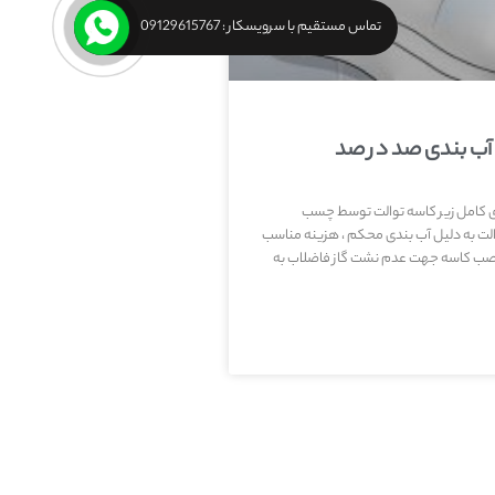
تماس مستقیم با سرویسکار : 09129615767
 آب بندی صد در صد
دی کامل زیر کاسه توالت توسط چسب
ت به دلیل آب بندی محکم ، هزینه مناسب
 نصب کاسه جهت عدم نشت گاز فاضلاب به