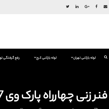
لوله بازکنی تهران
لوله بازکنی کرج
رفع گرفتگی تو
فنر زنی چهارراه پارک وی 09129615767 فاضلاب