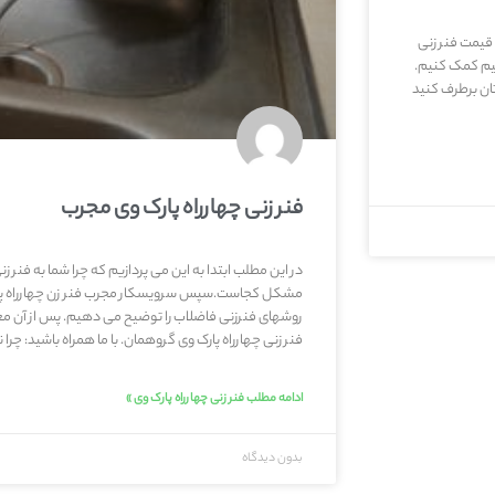
 قیمت فنر زنی
انیم کمک کنیم.
ان برطرف کنید
فنر زنی چهارراه پارک وی مجرب
در این مطلب ابتدا به این می پردازیم که چرا شما به فنر زنی
مشکل کجاست.سپس سرویسکار مجرب فنر زن چهارراه پارک 
روشهای فنرزنی فاضلاب را توضیح می دهیم. پس از آن 
فنر زنی چهارراه پارک وی گروهمان. با ما همراه باشید: چرا نی
ادامه مطلب فنر زنی چهارراه پارک وی »
بدون دیدگاه