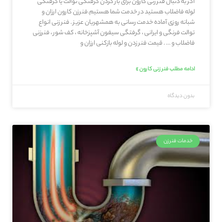
اگر به دنبال فنر زنی کارون برای باز کردن گرفتگی توالت یا گرفتگی
لوله فاضلاب هستید در خدمت شما هستیم.فنرزن کارون ارزان و
شبانه روزی آماده خدمت رسانی به همشهریان عزیز . فنر زنی انواع
توالت فرنگی و ایرانی ، گرفتگی سیفون آشپزخانه ، کف شور ، فنرزنی
فاضلاب و … . قیمت فنر زدن و لوله بازکنی ارزان و
ادامه مطلب فنر زنی کارون »
بدون دیدگاه
خدمات فنرزن