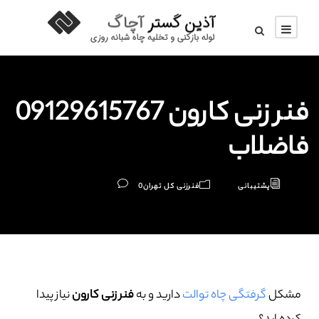
فنر زنی کارون 09129615767
فاضلاب
پشتیبانی
فنرزنی کل تهران
0
مشکل
گرفتگی چاه توالت
دارید و به
فنر زنی کارون
نیاز پیدا