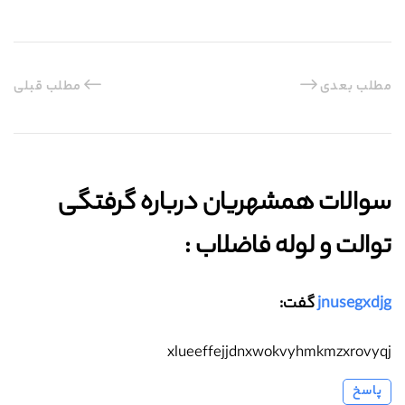
مطلب بعدی
مطلب قبلی
سوالات همشهریان درباره گرفتگی
توالت و لوله فاضلاب :‌
jnusegxdjg
گفت:
xlueeffejjdnxwokvyhmkmzxrovyqj
پاسخ