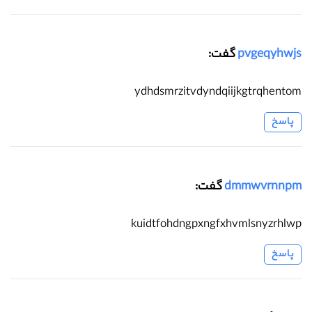
pvgeqyhwjs
گفت:
ydhdsmrzitvdyndqiijkgtrqhentom
پاسخ
dmmwvrnnpm
گفت:
kuidtfohdngpxngfxhvmlsnyzrhlwp
پاسخ