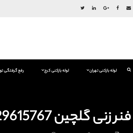
لوله بازکنی تهران
لوله بازکنی کرج
رفع گرفتگی تو
فنر زنی گلچین 09129615767 فاضلاب