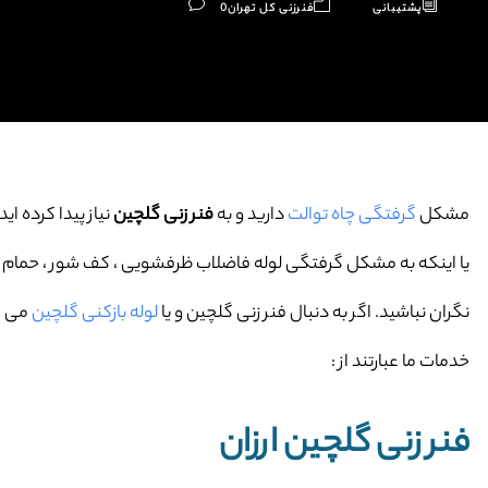
پشتیبانی
فنرزنی کل تهران
0
مشکل
گرفتگی چاه توالت
دارید و به
فنر زنی گلچین
نیاز پیدا کرده اید
یا اینکه به مشکل گرفتگی لوله فاضلاب ظرفشویی ، کف شور ، حمام و … 
نگران نباشید. اگر به دنبال فنر زنی گلچین و یا
لوله بازکنی گلچین
می گر
خدمات ما عبارتند از :
فنر زنی گلچین ارزان