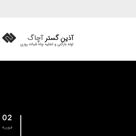
02
فوریه