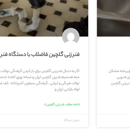
فنر زنی گلچین فاضلاب با دستگاه فنر 
ید و ریشه مشکل
اگر به دنبال فنر زنی گلچین برای باز کردن گرفتگی توال
 فنرزنی
شما هستیم.فنرزن گلچین ارزان و شبانه روزی آماده خدمت 
ر زنی گلچین
توالت فرنگی و ایرانی ، گرفتگی سیفون آشپزخانه ، کف شور
لوله بازکنی ارزان و
ادامه مطلب فنر زنی گلچین »
بدون دیدگاه