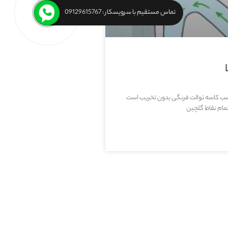
تماس مستقیم با سرویسکار : 09129615767
ب کاسه توالت فرنگی بدون تخریب است
مام نقاط گلچین