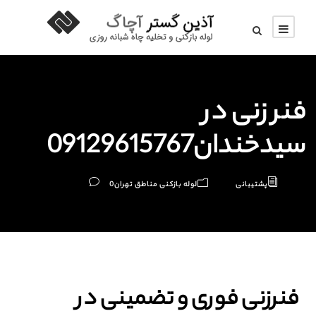
فنر زنی در
سیدخندان09129615767
پشتیبانی
لوله بازکنی مناطق تهران
0
فنرزنی فوری و تضمینی در