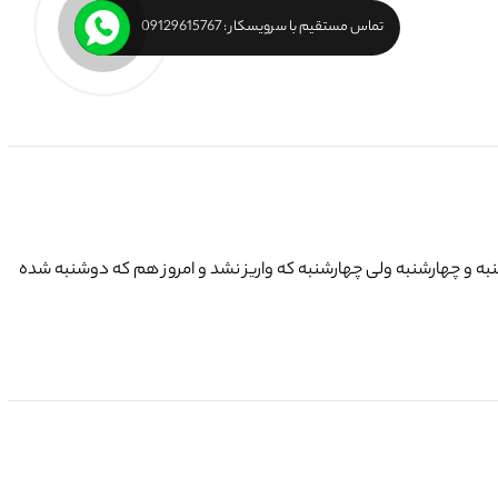
تماس مستقیم با سرویسکار : 09129615767
به و چهارشنبه ولی چهارشنبه که واریز نشد و امروز هم که دوشنبه شده