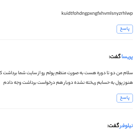
kuidtfohdngpxngfxhvmlsnyzrhlwp
پاسخ
پریسا
گفت:
سلام من دو تا دوره هست به صورت منظم پولم رو از سایت شما برداشت کردم
هنوز پول به حسابم ریخته نشده دوبار هم درخواست برداشت وجه دادم
پاسخ
نیلوفر
گفت: