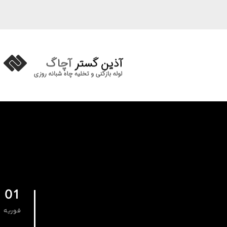
01
فوریه