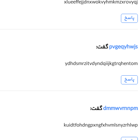
xlueeffejjdnxwokvyhmkmzxrovyqj
پاسخ
pvgeqyhwjs
گفت:
ydhdsmrzitvdyndqiijkgtrqhentom
پاسخ
dmmwvrnnpm
گفت:
kuidtfohdngpxngfxhvmlsnyzrhlwp