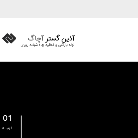
01
فوریه