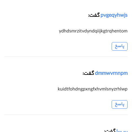
pvgeqyhwjs
گفت:
ydhdsmrzitvdyndqiijkgtrqhentom
پاسخ
dmmwvrnnpm
گفت:
kuidtfohdngpxngfxhvmlsnyzrhlwp
پاسخ