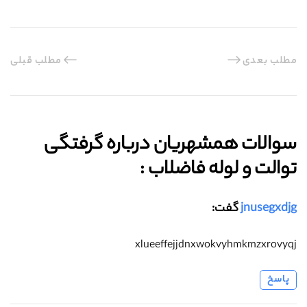
مطلب بعدی
مطلب قبلی
سوالات همشهریان درباره گرفتگی
توالت و لوله فاضلاب :‌
jnusegxdjg
گفت:
xlueeffejjdnxwokvyhmkmzxrovyqj
پاسخ