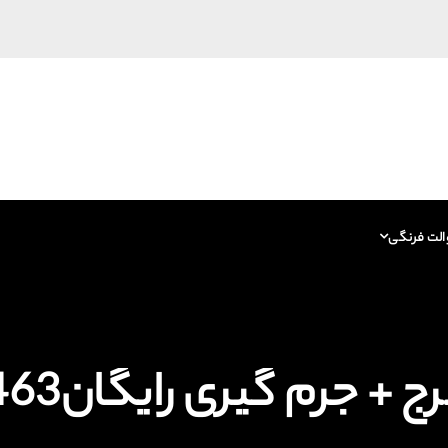
الت فرنگی
م گیری رایگان09125877463