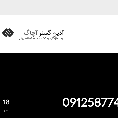
18
ژوئن