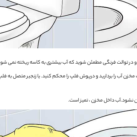
زید و در توالت فرنگی مطمئن شوید که آب بیشتری به کاسه ریخته نمی شود
ب مخزن آب را بردارید و درپوش فلپ را محکم کنید. یا زنجیر متصل به فل
مخزن نشود.آب داخل مخزن ، تمیز است.