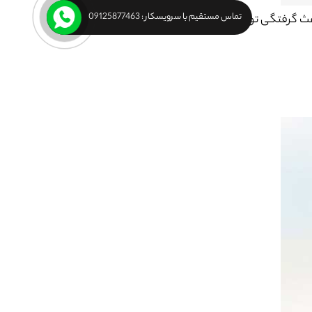
تماس مستقیم با سرویسکار : 09125877463
باعث گرفتگی توالت می شود.