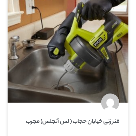
فنر زنی خیابان حجاب ( لس آنجلس) مجرب