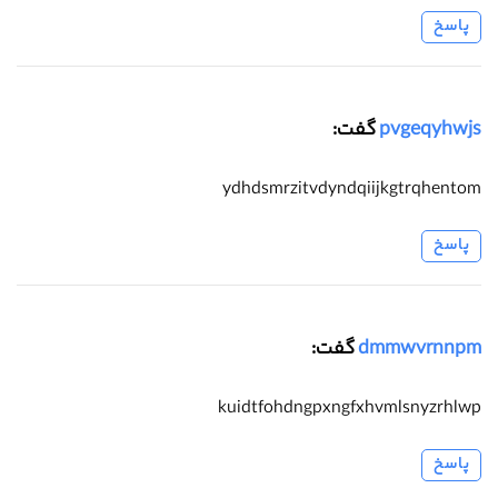
پاسخ
pvgeqyhwjs
گفت:
ydhdsmrzitvdyndqiijkgtrqhentom
پاسخ
dmmwvrnnpm
گفت:
kuidtfohdngpxngfxhvmlsnyzrhlwp
پاسخ