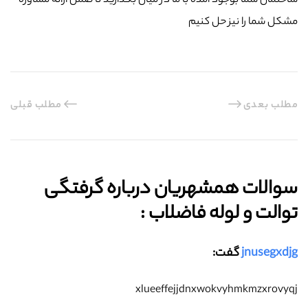
ساختمان شما بوجود آمده با ما در میان بگذارید تا ضمن ارائه مشاوره
مشکل شما را نیز حل کنیم
مطلب بعدی
مطلب قبلی
سوالات همشهریان درباره گرفتگی
توالت و لوله فاضلاب :‌
jnusegxdjg
گفت:
xlueeffejjdnxwokvyhmkmzxrovyqj