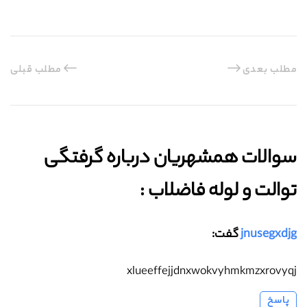
مطلب بعدی
مطلب قبلی
سوالات همشهریان درباره گرفتگی
توالت و لوله فاضلاب :‌
jnusegxdjg
گفت:
xlueeffejjdnxwokvyhmkmzxrovyqj
پاسخ