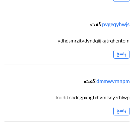
pvgeqyhwjs
گفت:
ydhdsmrzitvdyndqiijkgtrqhentom
پاسخ
dmmwvrnnpm
گفت:
kuidtfohdngpxngfxhvmlsnyzrhlwp
پاسخ