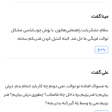
مینا گفت:
سلام، تشکر بابت راهنمایی‌هاتون. با روش چوب‌لباسی مشکل
توالت فرنگی ما حل شد. البته کنترل کردن فنر یکم سخته.
پاسخ
علی گفت:
یه مسواک افتاده تو توالت. نمی دونم چه کار باید انجام بدم. درش
بیاریم یا فنر بزنیم بره داخل چاه فاضلاب؟ چطوری درش بیاریم؟ فنر
بزنیم نمی ره وسط راه گیر کنه بدتر بشه؟