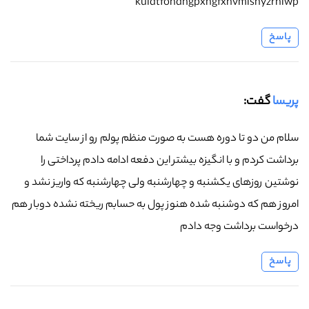
kuidtfohdngpxngfxhvmlsnyzrhlwp
پاسخ
پریسا
گفت:
سلام من دو تا دوره هست به صورت منظم پولم رو از سایت شما
برداشت کردم و با انگیزه بیشتر این دفعه ادامه دادم پرداختی را
نوشتین روزهای یکشنبه و چهارشنبه ولی چهارشنبه که واریز نشد و
امروز هم که دوشنبه شده هنوز پول به حسابم ریخته نشده دوبار هم
درخواست برداشت وجه دادم
پاسخ