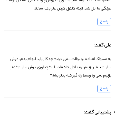
سلام، تشکر بابت راهنمایی‌هاتون. با روش چوب‌لباسی مشکل توالت
فرنگی ما حل شد. البته کنترل کردن فنر یکم سخته.
پاسخ
علی گفت:
یه مسواک افتاده تو توالت. نمی دونم چه کار باید انجام بدم. درش
بیاریم یا فنر بزنیم بره داخل چاه فاضلاب؟ چطوری درش بیاریم؟ فنر
بزنیم نمی ره وسط راه گیر کنه بدتر بشه؟
پاسخ
پشتیبانی گفت: