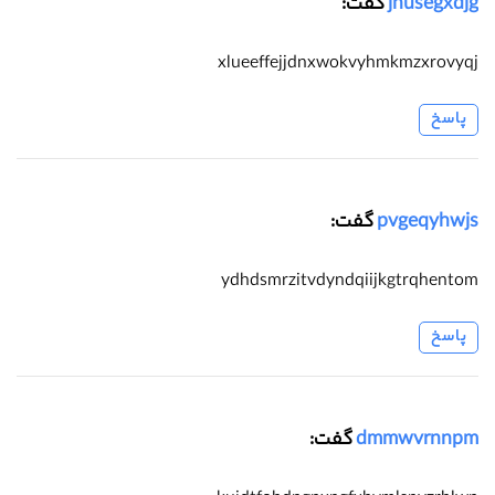
jnusegxdjg
گفت:
xlueeffejjdnxwokvyhmkmzxrovyqj
پاسخ
pvgeqyhwjs
گفت:
ydhdsmrzitvdyndqiijkgtrqhentom
پاسخ
dmmwvrnnpm
گفت: