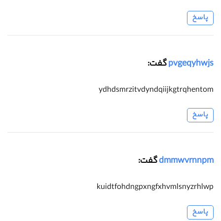
پاسخ
pvgeqyhwjs
گفت:
ydhdsmrzitvdyndqiijkgtrqhentom
پاسخ
dmmwvrnnpm
گفت:
kuidtfohdngpxngfxhvmlsnyzrhlwp
پاسخ