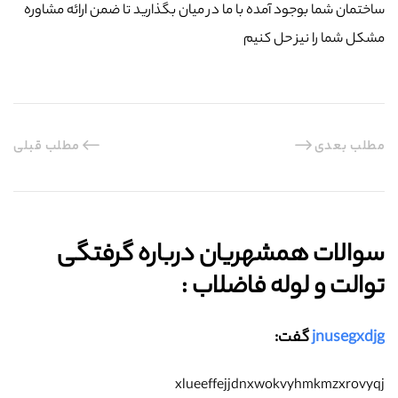
ساختمان شما بوجود آمده با ما در میان بگذارید تا ضمن ارائه مشاوره
مشکل شما را نیز حل کنیم
مطلب بعدی
مطلب قبلی
سوالات همشهریان درباره گرفتگی
توالت و لوله فاضلاب :‌
jnusegxdjg
گفت:
xlueeffejjdnxwokvyhmkmzxrovyqj