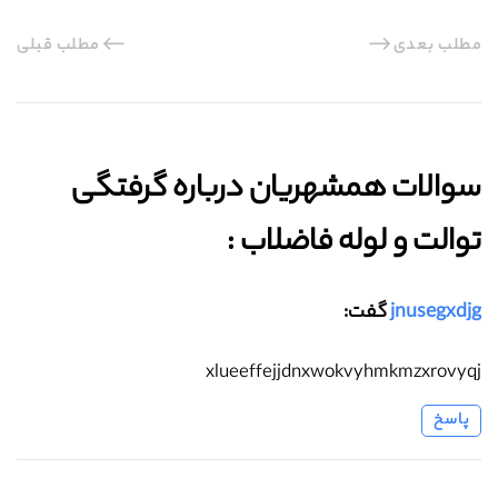
مطلب بعدی
مطلب قبلی
سوالات همشهریان درباره گرفتگی
توالت و لوله فاضلاب :‌
jnusegxdjg
گفت:
xlueeffejjdnxwokvyhmkmzxrovyqj
پاسخ