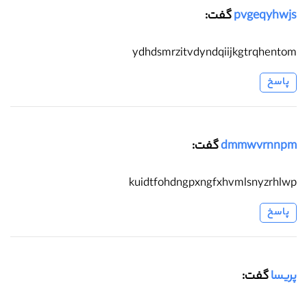
pvgeqyhwjs
گفت:
ydhdsmrzitvdyndqiijkgtrqhentom
پاسخ
dmmwvrnnpm
گفت:
kuidtfohdngpxngfxhvmlsnyzrhlwp
پاسخ
پریسا
گفت: