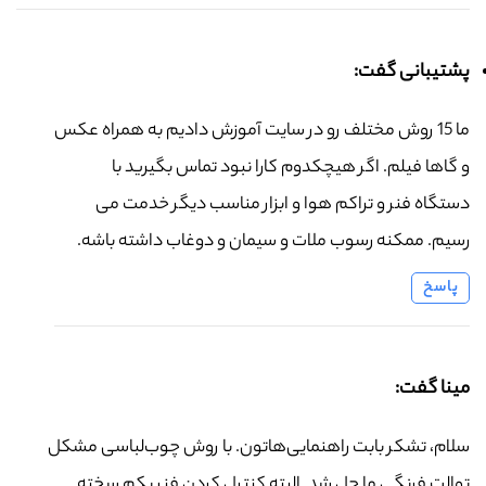
پشتیبانی گفت:
ما 15 روش مختلف رو در سایت آموزش دادیم به همراه عکس
و گاها فیلم. اگر هیچکدوم کارا نبود تماس بگیرید با
دستگاه فنر و تراکم هوا و ابزار مناسب دیگر خدمت می
رسیم. ممکنه رسوب ملات و سیمان و دوغاب داشته باشه.
پاسخ
مینا گفت:
سلام، تشکر بابت راهنمایی‌هاتون. با روش چوب‌لباسی مشکل
توالت فرنگی ما حل شد. البته کنترل کردن فنر یکم سخته.