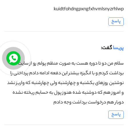
kuidtfohdngpxngfxhvmlsnyzrhlwp
پاسخ
پریسا
گفت:
سلام من دو تا دوره هست به صورت منظم پولم رو از سایت شما
برداشت کردم و با انگیزه بیشتر این دفعه ادامه دادم پرداختی را
نوشتین روزهای یکشنبه و چهارشنبه ولی چهارشنبه که واریز نشد
و امروز هم که دوشنبه شده هنوز پول به حسابم ریخته نشده
دوبار هم درخواست برداشت وجه دادم
پاسخ