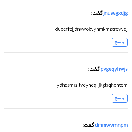
jnusegxdjg
گفت:
xlueeffejjdnxwokvyhmkmzxrovyqj
پاسخ
pvgeqyhwjs
گفت:
ydhdsmrzitvdyndqiijkgtrqhentom
پاسخ
dmmwvrnnpm
گفت: