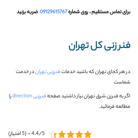
برای تماس مستقیم ، روی شماره
09129615767
ضربه بزنید
فنر زنی کل تهران
در هر کجای تهران که باشید خدمات
فنرزنی تهران
در خدمت
شماست
اگر به فنرزن شرق تهران نیاز داشتید صفحه
فنرزنی direction
را
مطالعه فرمائید.
4.4/5 - (5 امتیاز)