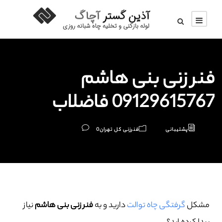
فنر زنی بنی هاشم
09129615767 فاضلاب
پشتیبانی
فنرزنی کل تهران
0
مشکل
گرفتگی چاه توالت
دارید و به
فنر زنی بنی هاشم
نیاز