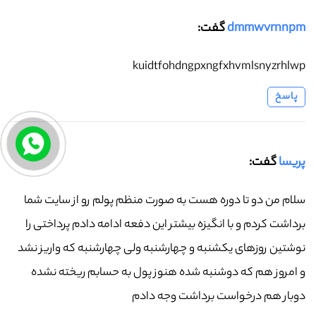
dmmwvrnnpm
گفت:
kuidtfohdngpxngfxhvmlsnyzrhlwp
پاسخ
پریسا
گفت:
سلام من دو تا دوره هست به صورت منظم پولم رو از سایت شما
برداشت کردم و با انگیزه بیشتر این دفعه ادامه دادم پرداختی را
نوشتین روزهای یکشنبه و چهارشنبه ولی چهارشنبه که واریز نشد
و امروز هم که دوشنبه شده هنوز پول به حسابم ریخته نشده
دوبار هم درخواست برداشت وجه دادم