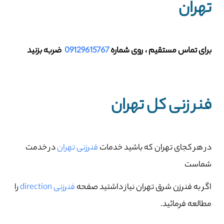
تهران
برای تماس مستقیم ، روی شماره
09129615767
ضربه بزنید
فنر زنی کل تهران
در هر کجای تهران که باشید خدمات
فنرزنی تهران
در خدمت
شماست
اگر به فنرزن شرق تهران نیاز داشتید صفحه
فنرزنی direction
را
مطالعه فرمائید.