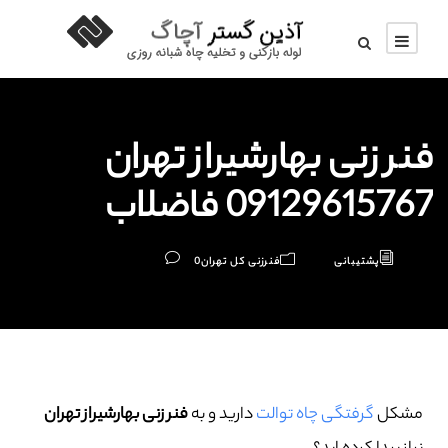
فنر زنی بهارشیراز تهران
09129615767 فاضلاب
پشتیبانی
فنرزنی کل تهران
0
مشکل
گرفتگی چاه توالت
دارید و به
فنر زنی بهارشیراز تهران