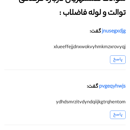
توالت و لوله فاضلاب :‌
jnusegxdjg
گفت:
xlueeffejjdnxwokvyhmkmzxrovyqj
پاسخ
pvgeqyhwjs
گفت:
ydhdsmrzitvdyndqiijkgtrqhentom
پاسخ