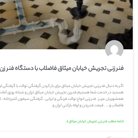
فنر زنی تجریش خیابان میثاق فاضلاب با دستگاه فنر زن
اگر به دنبال فنر زنی تجریش خیابان میثاق برای باز کردن گرفتگی توالت یا گرفتگی ل
هستید در خدمت شما هستیم.فنرزن تجریش خیابان میثاق ارزان و شبانه روزی آماد
همشهریان عزیز . فنر زنی انواع توالت فرنگی و ایرانی ، گرفتگی سیفون آشپزخانه ، 
فاضلاب و … . قیمت فنر زدن و لوله بازکنی ارزان و
ادامه مطلب فنر زنی تجریش خیابان میثاق »