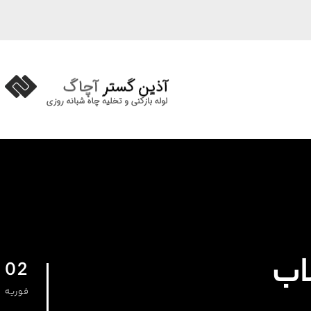
02
فوریه