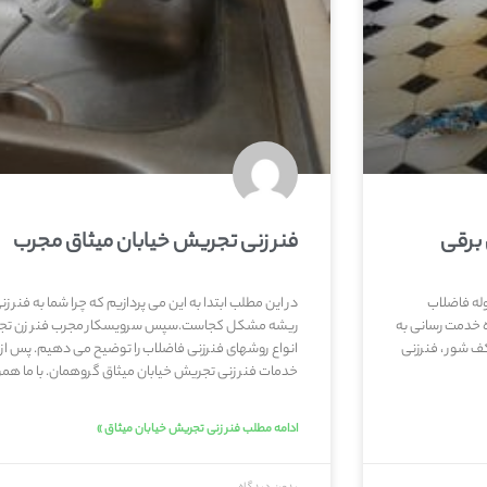
 برقی
فنر زنی تجریش خیابان میثاق مجرب
وله فاضلاب
در این مطلب ابتدا به این می پردازیم که چرا شما به فنر زن
ه خدمت رسانی به
ریشه مشکل کجاست.سپس سرویسکار مجرب فنر زن تجریش 
کف شور ، فنرزنی
انواع روشهای فنرزنی فاضلاب را توضیح می دهیم. پس ا
خدمات فنر زنی تجریش خیابان میثاق گروهمان. با ما همراه 
ادامه مطلب فنر زنی تجریش خیابان میثاق »