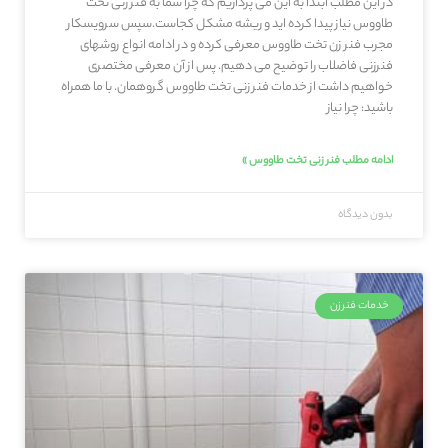
در این مطلب ابتدا به این می پردازیم که چرا شما به فنر زنی تخت
طاووس نیاز پیدا کرده اید و ریشه مشکل کجاست.سپس سرویسکار
مجرب فنر زن تخت طاووس معرفی کرده و در ادامه انواع روشهای
فنرزنی فاضلاب را توضیح می دهیم. پس از آن معرفی مختصری
خواهیم داشت از خدمات فنر زنی تخت طاووس گروهمان. با ما همراه
باشید: چرا نیاز
ادامه مطلب فنر زنی تخت طاووس »
بدون دیدگاه
خدمات فنرزن