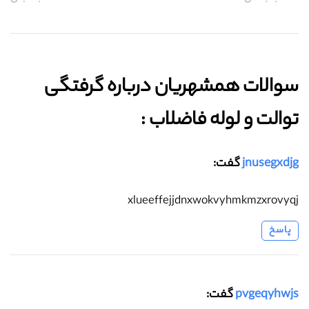
سوالات همشهریان درباره گرفتگی
توالت و لوله فاضلاب :‌
jnusegxdjg
گفت:
xlueeffejjdnxwokvyhmkmzxrovyqj
پاسخ
pvgeqyhwjs
گفت: