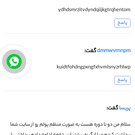
ydhdsmrzitvdyndqiijkgtrqhentom
پاسخ
dmmwvrnnpm
گفت:
kuidtfohdngpxngfxhvmlsnyzrhlwp
پاسخ
پریسا
گفت:
سلام من دو تا دوره هست به صورت منظم پولم رو از سایت شما