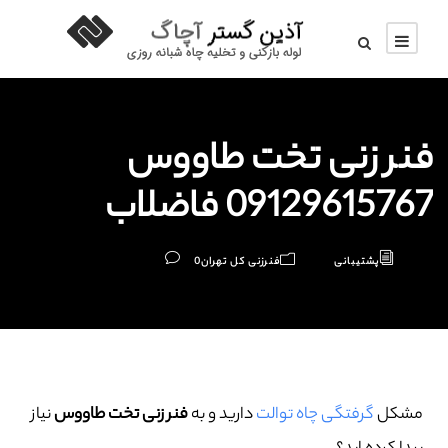
فنر زنی تخت طاووس
09129615767 فاضلاب
پشتیبانی
فنرزنی کل تهران
0
مشکل
گرفتگی چاه توالت
دارید و به
فنر زنی تخت طاووس
نیاز