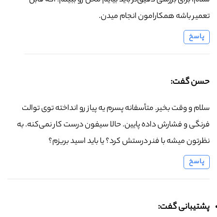
سلام، برای بررسی دقیق‌تر باید بیایم محل رو ببینم. اگه قابل
تعمیر باشه همکارامون انجام میدن.
پاسخ
حسن گفت:
سلام و وقت بخیر. متأسفانه پسرم یه پیاز رو انداخته توی توالت
فرنگی و فشارش داده پایین. حالا سیفون درست کار نمی‌کنه. به
نظرتون میشه با فنر درستش کرد؟ یا باید اسید بریزم؟
پاسخ
پشتیبانی گفت: