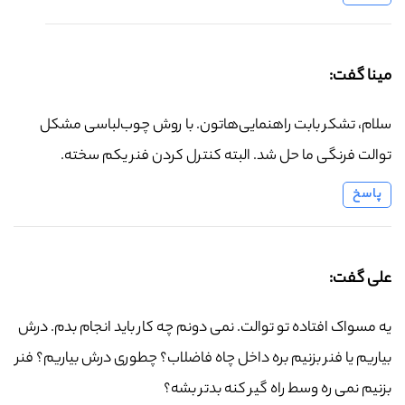
مینا گفت:
سلام، تشکر بابت راهنمایی‌هاتون. با روش چوب‌لباسی مشکل
توالت فرنگی ما حل شد. البته کنترل کردن فنر یکم سخته.
پاسخ
علی گفت:
یه مسواک افتاده تو توالت. نمی دونم چه کار باید انجام بدم. درش
بیاریم یا فنر بزنیم بره داخل چاه فاضلاب؟ چطوری درش بیاریم؟ فنر
بزنیم نمی ره وسط راه گیر کنه بدتر بشه؟