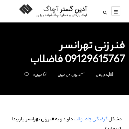
فنر زنی تهرانسر
09129615767 فاضلاب
پشتیبانی
فنرزنی کل تهران
تهران
0
مشکل
گرفتگی چاه توالت
دارید و به
فنر زنی تهرانسر
نیاز پیدا