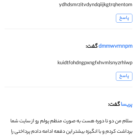
ydhdsmrzitvdyndqiijkgtrqhentom
پاسخ
dmmwvrnnpm
گفت:
kuidtfohdngpxngfxhvmlsnyzrhlwp
پاسخ
پریسا
گفت:
سلام من دو تا دوره هست به صورت منظم پولم رو از سایت شما
برداشت کردم و با انگیزه بیشتر این دفعه ادامه دادم پرداختی را