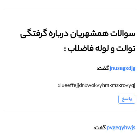
سوالات همشهریان درباره گرفتگی
توالت و لوله فاضلاب :‌
jnusegxdjg
گفت:
xlueeffejjdnxwokvyhmkmzxrovyqj
پاسخ
pvgeqyhwjs
گفت: