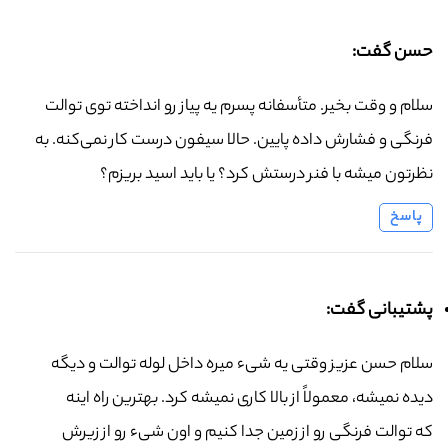
حسن گفت:
سلام و وقت بخیر. متأسفانه پسرم یه پیاز رو انداخته توی توالت
فرنگی و فشارش داده پایین. حالا سیفون درست کار نمی‌کنه. به
نظرتون میشه با فنر درستش کرد؟ یا باید اسید بریزم؟
پاسخ
پشتیبانی گفت:
سلام حسن عزیز وقتی یه شیء میره داخل لوله توالت و دیگه
دیده نمیشه، معمولاً از بالا کاری نمیشه کرد. بهترین راه اینه
که توالت فرنگی رو از زمین جدا کنیم و اون شیء رو از زیرش