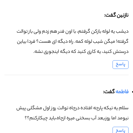
نازنین گفت:
دیشب یه لوله بازکن گرفتم، با اون فنر هم زدم ولی باز توالت
گرفته! میگن شیب لوله کمه. راه دیگه ای هست؟ فردا بیاین
درستش کنید، یه کاری کنید که دیگه اینجوری نشه.
پاسخ
فاطمه
گفت:
سلام یه تیکه پارچه افتاده درچاه توالت روز اول مشگلی پیش
نیومد اما روزبعد آب بسختی میره ازچاه،باید چیکارکنم؟؟
پاسخ