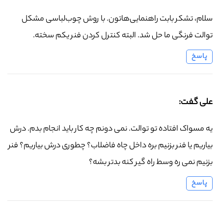
سلام، تشکر بابت راهنمایی‌هاتون. با روش چوب‌لباسی مشکل
توالت فرنگی ما حل شد. البته کنترل کردن فنر یکم سخته.
پاسخ
علی گفت:
یه مسواک افتاده تو توالت. نمی دونم چه کار باید انجام بدم. درش
بیاریم یا فنر بزنیم بره داخل چاه فاضلاب؟ چطوری درش بیاریم؟ فنر
بزنیم نمی ره وسط راه گیر کنه بدتر بشه؟
پاسخ