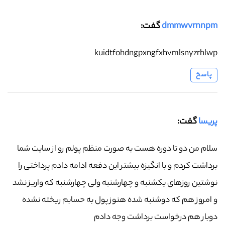
dmmwvrnnpm
گفت:
kuidtfohdngpxngfxhvmlsnyzrhlwp
پاسخ
پریسا
گفت:
سلام من دو تا دوره هست به صورت منظم پولم رو از سایت شما
برداشت کردم و با انگیزه بیشتر این دفعه ادامه دادم پرداختی را
نوشتین روزهای یکشنبه و چهارشنبه ولی چهارشنبه که واریز نشد
و امروز هم که دوشنبه شده هنوز پول به حسابم ریخته نشده
دوبار هم درخواست برداشت وجه دادم