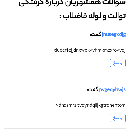
سوالات همشهریان درباره گرفتگی
توالت و لوله فاضلاب :‌
jnusegxdjg
گفت:
xlueeffejjdnxwokvyhmkmzxrovyqj
پاسخ
pvgeqyhwjs
گفت:
ydhdsmrzitvdyndqiijkgtrqhentom
پاسخ