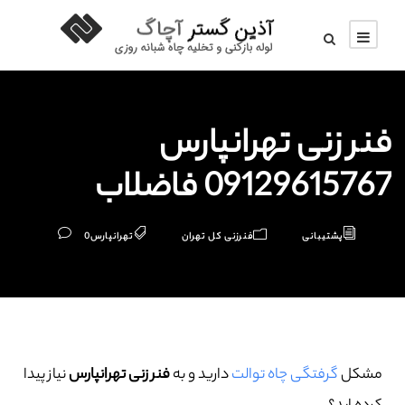
فنر زنی تهرانپارس
09129615767 فاضلاب
پشتیبانی
فنرزنی کل تهران
تهرانپارس
0
مشکل
گرفتگی چاه توالت
دارید و به
فنر زنی تهرانپارس
نیاز پیدا