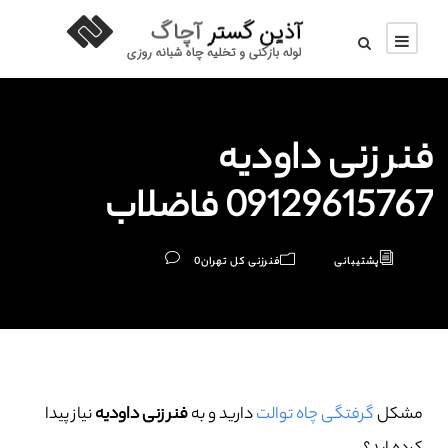
فنر زنی داودیه
09129615767 فاضلاب
پشتیبانی
فنرزنی کل تهران
0
مشکل
گرفتگی چاه توالت
دارید و به
فنر زنی داودیه
نیاز پیدا