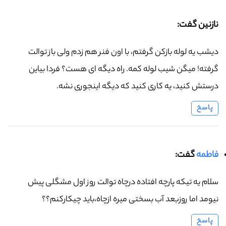
نازنین گفت:
دیشب یه لوله بازکن گرفتم، با اون فنر هم زدم ولی باز توالت
گرفته! میگن شیب لوله کمه. راه دیگه ای هست؟ فردا بیاین
درستش کنید، یه کاری کنید که دیگه اینجوری نشه.
پاسخ
فاطمه
گفت:
سلام یه تیکه پارچه افتاده درچاه توالت روز اول مشگلی پیش
نیومد اما روزبعد آب بسختی میره ازچاه،باید چیکارکنم؟؟
پاسخ