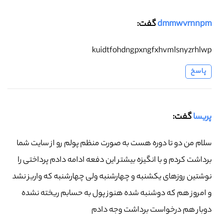
dmmwvrnnpm
گفت:
kuidtfohdngpxngfxhvmlsnyzrhlwp
پاسخ
پریسا
گفت:
سلام من دو تا دوره هست به صورت منظم پولم رو از سایت شما
برداشت کردم و با انگیزه بیشتر این دفعه ادامه دادم پرداختی را
نوشتین روزهای یکشنبه و چهارشنبه ولی چهارشنبه که واریز نشد
و امروز هم که دوشنبه شده هنوز پول به حسابم ریخته نشده
دوبار هم درخواست برداشت وجه دادم