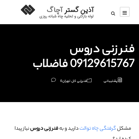
فنر زنی دروس
09129615767 فاضلاب
پشتیبانی
فنرزنی کل تهران
0
مشکل
گرفتگی چاه توالت
دارید و به
فنر زنی دروس
نیاز پیدا