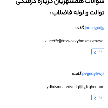
سوالات همشهریان درباره گرفتگی
توالت و لوله فاضلاب :‌
jnusegxdjg
گفت:
xlueeffejjdnxwokvyhmkmzxrovyqj
پاسخ
pvgeqyhwjs
گفت:
ydhdsmrzitvdyndqiijkgtrqhentom
پاسخ