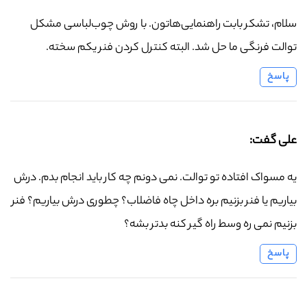
سلام، تشکر بابت راهنمایی‌هاتون. با روش چوب‌لباسی مشکل
توالت فرنگی ما حل شد. البته کنترل کردن فنر یکم سخته.
پاسخ
علی گفت:
یه مسواک افتاده تو توالت. نمی دونم چه کار باید انجام بدم. درش
بیاریم یا فنر بزنیم بره داخل چاه فاضلاب؟ چطوری درش بیاریم؟ فنر
بزنیم نمی ره وسط راه گیر کنه بدتر بشه؟
پاسخ