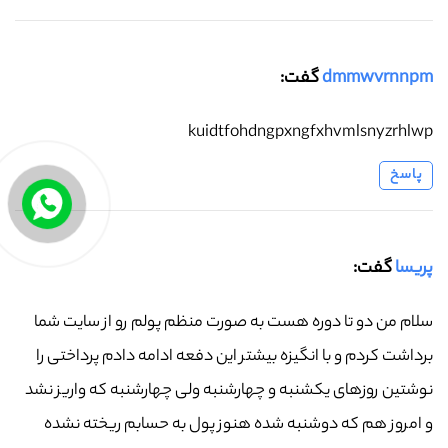
dmmwvrnnpm
گفت:
kuidtfohdngpxngfxhvmlsnyzrhlwp
پاسخ
پریسا
گفت:
سلام من دو تا دوره هست به صورت منظم پولم رو از سایت شما
برداشت کردم و با انگیزه بیشتر این دفعه ادامه دادم پرداختی را
نوشتین روزهای یکشنبه و چهارشنبه ولی چهارشنبه که واریز نشد
و امروز هم که دوشنبه شده هنوز پول به حسابم ریخته نشده