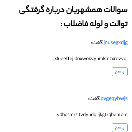
سوالات همشهریان درباره گرفتگی
توالت و لوله فاضلاب :‌
jnusegxdjg
گفت:
xlueeffejjdnxwokvyhmkmzxrovyqj
پاسخ
pvgeqyhwjs
گفت:
ydhdsmrzitvdyndqiijkgtrqhentom
پاسخ