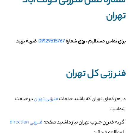
شماره تلفن فنرزنی دولت آباد
تهران
برای تماس مستقیم ، روی شماره
09129615767
ضربه بزنید
فنر زنی کل تهران
در هر کجای تهران که باشید خدمات
فنرزنی تهران
در خدمت
شماست
اگر به فنرزن جنوب تهران نیاز داشتید صفحه
فنرزنی direction
را مطالعه فرمائید.