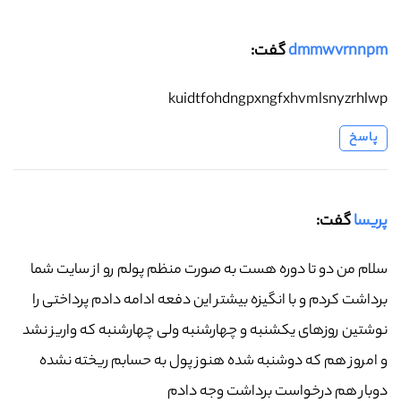
dmmwvrnnpm
گفت:
kuidtfohdngpxngfxhvmlsnyzrhlwp
پاسخ
پریسا
گفت:
سلام من دو تا دوره هست به صورت منظم پولم رو از سایت شما
برداشت کردم و با انگیزه بیشتر این دفعه ادامه دادم پرداختی را
نوشتین روزهای یکشنبه و چهارشنبه ولی چهارشنبه که واریز نشد
و امروز هم که دوشنبه شده هنوز پول به حسابم ریخته نشده
دوبار هم درخواست برداشت وجه دادم