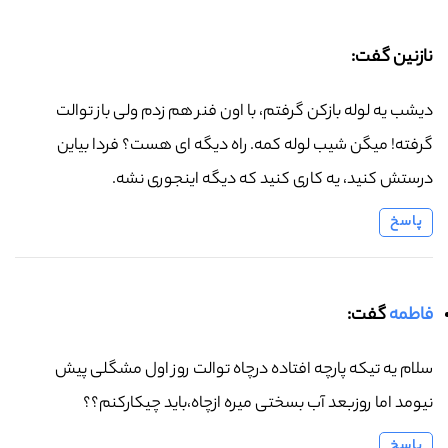
نازنین گفت:
دیشب یه لوله بازکن گرفتم، با اون فنر هم زدم ولی باز توالت
گرفته! میگن شیب لوله کمه. راه دیگه ای هست؟ فردا بیاین
درستش کنید، یه کاری کنید که دیگه اینجوری نشه.
پاسخ
فاطمه
گفت:
سلام یه تیکه پارچه افتاده درچاه توالت روز اول مشگلی پیش
نیومد اما روزبعد آب بسختی میره ازچاه،باید چیکارکنم؟؟
پاسخ