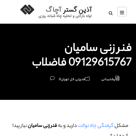
فنر زنی سامیان
09129615767 فاضلاب
پشتیبانی
فنرزنی کل تهران
0
مشکل
گرفتگی چاه توالت
دارید و به
فنر زنی سامیان
نیاز پیدا