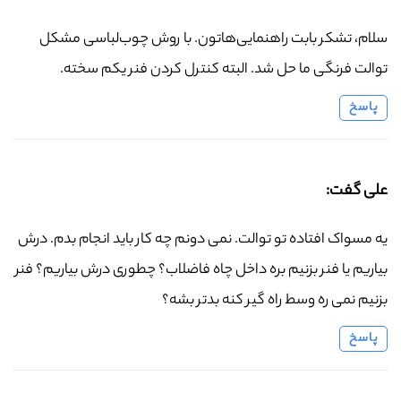
سلام، تشکر بابت راهنمایی‌هاتون. با روش چوب‌لباسی مشکل
توالت فرنگی ما حل شد. البته کنترل کردن فنر یکم سخته.
پاسخ
علی گفت:
یه مسواک افتاده تو توالت. نمی دونم چه کار باید انجام بدم. درش
بیاریم یا فنر بزنیم بره داخل چاه فاضلاب؟ چطوری درش بیاریم؟ فنر
بزنیم نمی ره وسط راه گیر کنه بدتر بشه؟
پاسخ