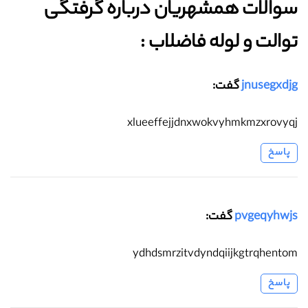
سوالات همشهریان درباره گرفتگی
توالت و لوله فاضلاب :‌
jnusegxdjg
گفت:
xlueeffejjdnxwokvyhmkmzxrovyqj
پاسخ
pvgeqyhwjs
گفت:
ydhdsmrzitvdyndqiijkgtrqhentom
پاسخ