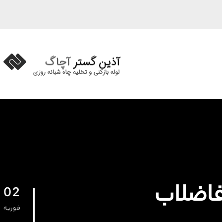
02
فوریه