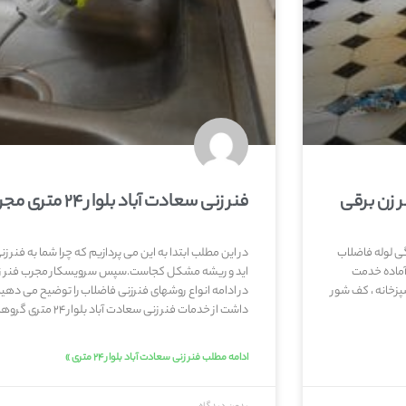
فنر زنی سعادت آباد بلوار ۲۴ متری مجرب
الت یا گرفتگی لوله فاضلاب
رزان و شبانه روزی آماده خدمت
پزخانه ، کف شور
در ادامه انواع روشهای فنرزنی فاضلاب را توضیح می ده
داشت از خدمات فنر زنی سعادت آباد بلوار ۲۴ متری گروهمان. با ما همراه باشید: چرا نیاز
ادامه مطلب فنر زنی سعادت آباد بلوار ۲۴ متری »