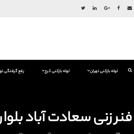
لوله بازکنی تهران
لوله بازکنی کرج
رفع گرفتگی تو
فنر زنی سعادت آباد بلوار ۲۴ متری 09129615767 فاضلا