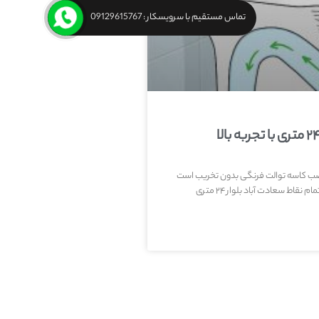
تماس مستقیم با سرویسکار : 09129615767
ب کاسه توالت فرنگی بدون تخریب است
ط سعادت آباد بلوار ۲۴ متری