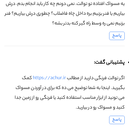
یه مسواک افتاده تو توالت. نمی دونم چه کار باید انجام بدم. درش
بیاریم یا فنر بزنیم بره داخل چاه فاضلاب؟ چطوری درش بیاریم؟ فنر
بزنیم نمی ره وسط راه گیر کنه بدتر بشه؟
پاسخ
پشتیبانی گفت:
اگر توالت فرنگی دارید از مطالب
https://achur.ir
کمک
بگیرید. اینجا به شما توضیح می ده که برای در آوردن مسواک
می تونید از ابزار مناسب استفاده کنید یا فرنگی رو از زمین جدا
کنید و مسواک رو در بیارید.
پاسخ