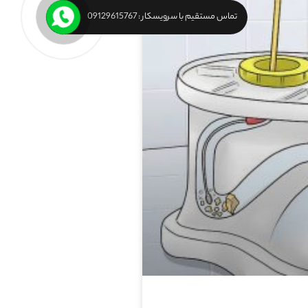
تماس مستقیم با سرویسکار : 09129615767