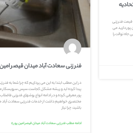
تحادیه
 قیمت فنر زنی
 پور دارید می
جاه توالت را
فنر زنی سعادت آباد میدان قیصر امین
در این مطلب ابتدا به این می پردازیم که چرا شما به فنر ز
پیدا کرده اید و ریشه مشکل کجاست.سپس سرویسکار مجر
پور معرفی کرده و در ادامه انواع روشهای فنرزنی فاضلاب
مختصری خواهیم داشت از خدمات فنر زنی سعادت آباد مید
باشید: چرا نیاز
ادامه مطلب فنر زنی سعادت آباد میدان قیصر امین پور »