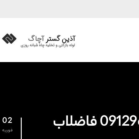
02
فوریه