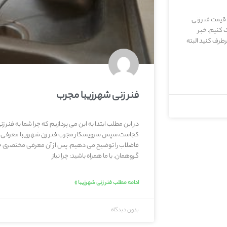
 قیمت فنر زنی
ک کنیم. خبر
طرف کنید البته
فنر زنی شهرزیبا مجرب
در این مطلب ابتدا به این می پردازیم که چرا شما به فنر ز
کجاست.سپس سرویسکار مجرب فنر زن شهرزیبا معرفی کرده
فاضلاب را توضیح می دهیم. پس از آن معرفی مختصری خو
گروهمان. با ما همراه باشید: چرا نیاز
ادامه مطلب فنر زنی شهرزیبا »
بدون دیدگاه