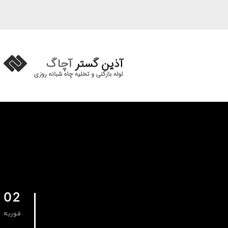
02
فوریه