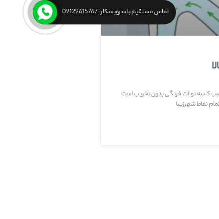
تماس مستقیم با سرویسکار : 09129615767
ا
ب کاسه توالت فرنگی بدون تخریب است
ام نقاط شهرزیبا