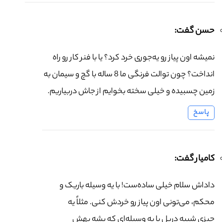
حسن گفت:
نمیشه اون پیاز رو یه‌جوری خرد کرد؟ یا با فنر کار رو راه
انداخت؟ چون توالت فرنگی ما 8 ساله با گچ و سیمان به
زمین چسبیده و خیلی سخته بخوایم از جاش دربیاریم.
پاسخ
کامیار گفت:
داداش سلام خیلی ساده‌ست! با یه وسیله باریک و
محکم، می‌تونی اون پیاز رو خردش کنی. مثلاً یه
چیزی شبیه دریل یا یه وسیله‌ای که بشه بهش