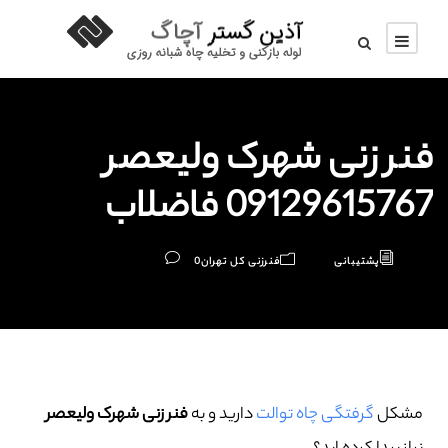
فنر زنی شهرک ولیعصر
09129615767 فاضلاب
پشتیبانی
فنرزنی کل تهران
0
مشکل
گرفتگی چاه توالت
دارید و به
فنر زنی شهرک ولیعصر