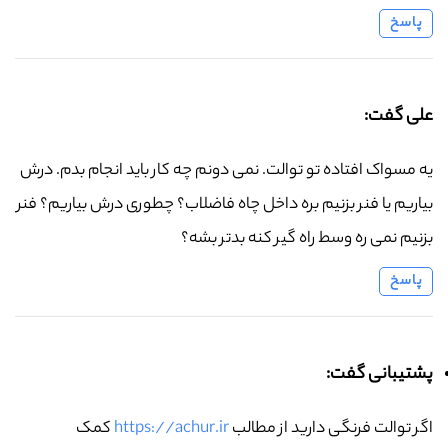
پاسخ
علی گفت:
یه مسواک افتاده تو توالت. نمی دونم چه کار باید انجام بدم. درش
بیاریم یا فنر بزنیم بره داخل چاه فاضلاب؟ چطوری درش بیاریم؟ فنر
بزنیم نمی ره وسط راه گیر کنه بدتر بشه؟
پاسخ
پشتیبانی گفت:
اگر توالت فرنگی دارید از مطالب
https://achur.ir
کمک