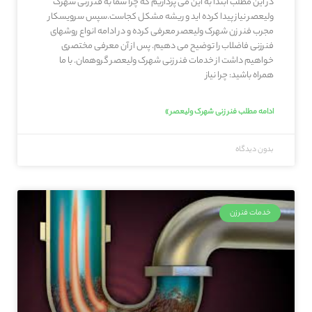
در این مطلب ابتدا به این می پردازیم که چرا شما به فنر زنی شهرک
ولیعصر نیاز پیدا کرده اید و ریشه مشکل کجاست.سپس سرویسکار
مجرب فنر زن شهرک ولیعصر معرفی کرده و در ادامه انواع روشهای
فنرزنی فاضلاب را توضیح می دهیم. پس از آن معرفی مختصری
خواهیم داشت از خدمات فنر زنی شهرک ولیعصر گروهمان. با ما
همراه باشید: چرا نیاز
ادامه مطلب فنر زنی شهرک ولیعصر »
بدون دیدگاه
خدمات فنرزن