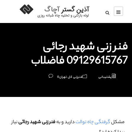
فنر زنی شهید رجائی
09129615767 فاضلاب
پشتیبانی
فنرزنی کل تهران
0
مشکل
گرفتگی چاه توالت
دارید و به
فنر زنی شهید رجائی
نیاز