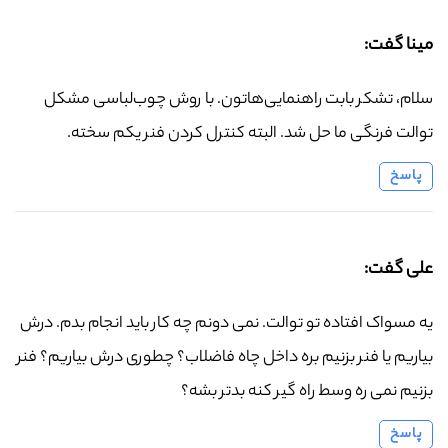
مینا گفت:
سلام، تشکر بابت راهنمایی‌هاتون. با روش چوب‌لباسی مشکل
توالت فرنگی ما حل شد. البته کنترل کردن فنر یکم سخته.
پاسخ
علی گفت:
یه مسواک افتاده تو توالت. نمی دونم چه کار باید انجام بدم. درش
بیاریم یا فنر بزنیم بره داخل چاه فاضلاب؟ چطوری درش بیاریم؟ فنر
بزنیم نمی ره وسط راه گیر کنه بدتر بشه؟
پاسخ