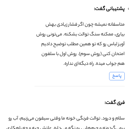
پشتیبانی گفت:
متاسفانه نمیشه چون اگر فشار زیادی بهش
بیاری، ممکنه سنگ توالت بشکنه. می‌تونی روش
آویز لباس رو که تو همین مطلب توضیح دادیم
امتحان کنی (روش سوم). روش اول با سلفون
هم جواب میده. راه دیگه‌ای نداره.
پاسخ
فری گفت:
سلام و درود. توالت فرنگی خونه ما وقتی سیفون می‌زنیم، آب رو
برمی‌گردونه و جرم‌هایی رو نگه می‌داره. علتش چیه و چه راهکاری