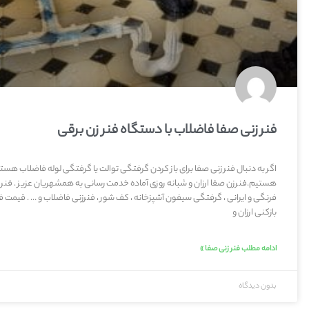
فنر زنی صفا فاضلاب با دستگاه فنر زن برقی
اگر به دنبال فنر زنی صفا برای باز کردن گرفتگی توالت یا گرفتگی لوله فاضلاب هس
هستیم.فنرزن صفا ارزان و شبانه روزی آماده خدمت رسانی به همشهریان عزیز . فنر زن
فرنگی و ایرانی ، گرفتگی سیفون آشپزخانه ، کف شور ، فنرزنی فاضلاب و … . قیمت فن
بازکنی ارزان و
ادامه مطلب فنر زنی صفا »
بدون دیدگاه