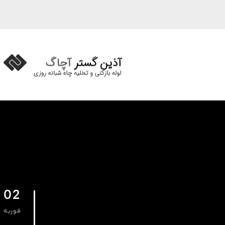
02
فوریه