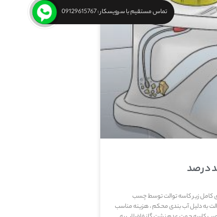
تماس مستقیم با سرویسکار : 09129615767
د در صد
دی کامل زیر کاسه توالت توسط چسب
ت به دلیل آب بندی محکم ، هزینه مناسب
 نصب کاسه جهت عدم نشت گاز فاضلاب به