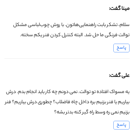
مینا گفت:
سلام، تشکر بابت راهنمایی‌هاتون. با روش چوب‌لباسی مشکل
توالت فرنگی ما حل شد. البته کنترل کردن فنر یکم سخته.
پاسخ
علی گفت:
یه مسواک افتاده تو توالت. نمی دونم چه کار باید انجام بدم. درش
بیاریم یا فنر بزنیم بره داخل چاه فاضلاب؟ چطوری درش بیاریم؟ فنر
بزنیم نمی ره وسط راه گیر کنه بدتر بشه؟
پاسخ