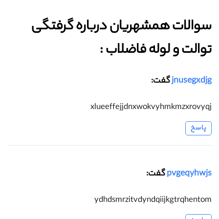
سوالات همشهریان درباره گرفتگی
توالت و لوله فاضلاب :‌
jnusegxdjg
گفت:
xlueeffejjdnxwokvyhmkmzxrovyqj
پاسخ
pvgeqyhwjs
گفت:
ydhdsmrzitvdyndqiijkgtrqhentom