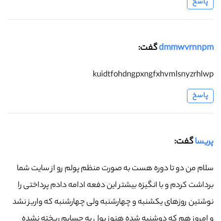
پاسخ
dmmwvrnnpm
گفت:
kuidtfohdngpxngfxhvmlsnyzrhlwp
پاسخ
پریسا
گفت:
سلام من دو تا دوره هست به صورت منظم پولم رو از سایت شما
برداشت کردم و با انگیزه بیشتر این دفعه ادامه دادم پرداختی را
نوشتین روزهای یکشنبه و چهارشنبه ولی چهارشنبه که واریز نشد
و امروز هم که دوشنبه شده هنوز پول به حسابم ریخته نشده