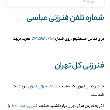
بدون دیدگاه
شماره تلفن فنرزنی عباسی
برای تماس مستقیم ، روی شماره
09129615767
ضربه بزنید
فنر زنی کل تهران
در هر کجای تهران که باشید خدمات
فنرزنی تهران
در خدمت
شماست
اگر به فنرزن مرکز تهران نیاز داشتید صفحه
فنرزنی direction
را