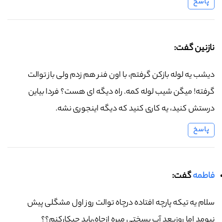
پاسخ
نازنین گفت:
دیشب یه لوله بازکن گرفتم، با اون فنر هم زدم ولی باز توالت
گرفته! میگن شیب لوله کمه. راه دیگه ای هست؟ فردا بیاین
درستش کنید، یه کاری کنید که دیگه اینجوری نشه.
پاسخ
فاطمه
گفت:
سلام یه تیکه پارچه افتاده درچاه توالت روز اول مشگلی پیش
نیومد اما روزبعد آب بسختی میره ازچاه،باید چیکارکنم؟؟