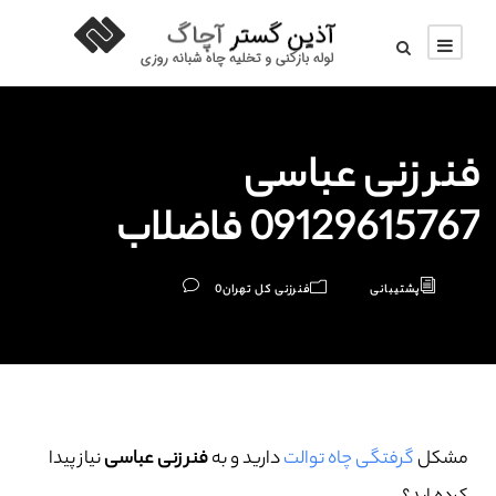
فنر زنی عباسی
09129615767 فاضلاب
پشتیبانی
فنرزنی کل تهران
0
مشکل
گرفتگی چاه توالت
دارید و به
فنر زنی عباسی
نیاز پیدا