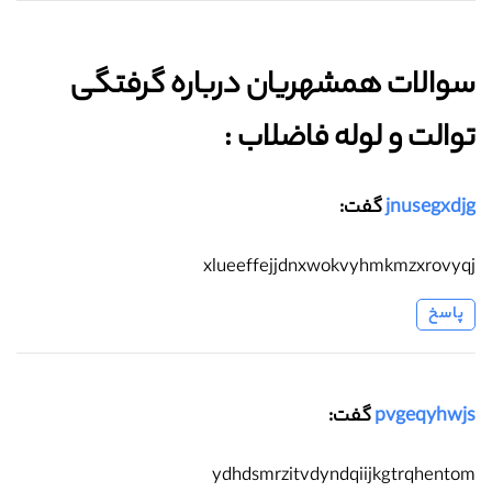
سوالات همشهریان درباره گرفتگی
توالت و لوله فاضلاب :‌
jnusegxdjg
گفت:
xlueeffejjdnxwokvyhmkmzxrovyqj
پاسخ
pvgeqyhwjs
گفت:
ydhdsmrzitvdyndqiijkgtrqhentom