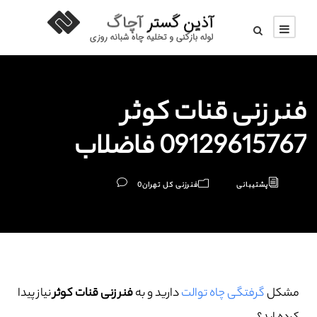
فنر زنی قنات کوثر
09129615767 فاضلاب
پشتیبانی
فنرزنی کل تهران
0
مشکل
گرفتگی چاه توالت
دارید و به
فنر زنی قنات کوثر
نیاز پیدا