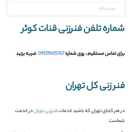
بدون دیدگاه
شماره تلفن فنرزنی قنات کوثر
برای تماس مستقیم ، روی شماره
09129615767
ضربه بزنید
فنر زنی کل تهران
در هر کجای تهران که باشید خدمات
فنرزنی تهران
در خدمت
شماست