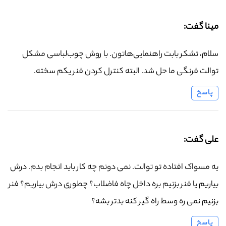
مینا گفت:
سلام، تشکر بابت راهنمایی‌هاتون. با روش چوب‌لباسی مشکل
توالت فرنگی ما حل شد. البته کنترل کردن فنر یکم سخته.
پاسخ
علی گفت:
یه مسواک افتاده تو توالت. نمی دونم چه کار باید انجام بدم. درش
بیاریم یا فنر بزنیم بره داخل چاه فاضلاب؟ چطوری درش بیاریم؟ فنر
بزنیم نمی ره وسط راه گیر کنه بدتر بشه؟
پاسخ