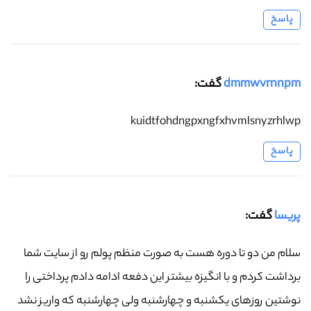
پاسخ
dmmwvrnnpm
گفت:
kuidtfohdngpxngfxhvmlsnyzrhlwp
پاسخ
پریسا
گفت:
سلام من دو تا دوره هست به صورت منظم پولم رو از سایت شما
برداشت کردم و با انگیزه بیشتر این دفعه ادامه دادم پرداختی را
نوشتین روزهای یکشنبه و چهارشنبه ولی چهارشنبه که واریز نشد