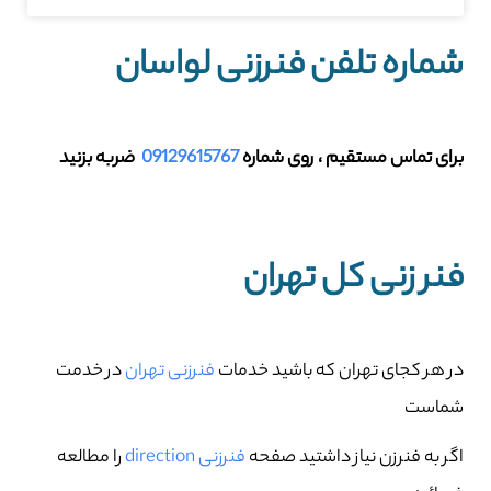
شماره تلفن فنرزنی لواسان
برای تماس مستقیم ، روی شماره
09129615767
ضربه بزنید
فنر زنی کل تهران
در هر کجای تهران که باشید خدمات
فنرزنی تهران
در خدمت
شماست
اگر به فنرزن نیاز داشتید صفحه
فنرزنی direction
را مطالعه