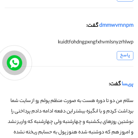
dmmwvrnnpm
گفت:
kuidtfohdngpxngfxhvmlsnyzrhlwp
پاسخ
پریسا
گفت:
سلام من دو تا دوره هست به صورت منظم پولم رو از سایت شما
برداشت کردم و با انگیزه بیشتر این دفعه ادامه دادم پرداختی را
نوشتین روزهای یکشنبه و چهارشنبه ولی چهارشنبه که واریز نشد
و امروز هم که دوشنبه شده هنوز پول به حسابم ریخته نشده