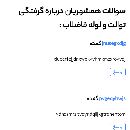
سوالات همشهریان درباره گرفتگی
توالت و لوله فاضلاب :‌
jnusegxdjg
گفت:
xlueeffejjdnxwokvyhmkmzxrovyqj
پاسخ
pvgeqyhwjs
گفت:
ydhdsmrzitvdyndqiijkgtrqhentom
پاسخ