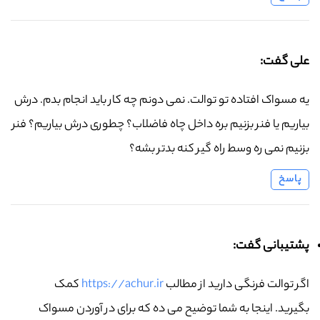
علی گفت:
یه مسواک افتاده تو توالت. نمی دونم چه کار باید انجام بدم. درش
بیاریم یا فنر بزنیم بره داخل چاه فاضلاب؟ چطوری درش بیاریم؟ فنر
بزنیم نمی ره وسط راه گیر کنه بدتر بشه؟
پاسخ
پشتیبانی گفت:
اگر توالت فرنگی دارید از مطالب
https://achur.ir
کمک
بگیرید. اینجا به شما توضیح می ده که برای در آوردن مسواک