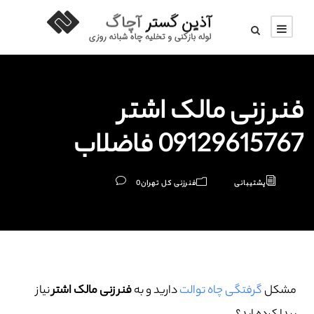
فنر زنی مالک اشتر
09129615767 فاضلاب
پشتیبانی
فنرزنی کل تهران
0
مشکل
گرفتگی چاه توالت
دارید و به
فنر زنی مالک اشتر
نیاز