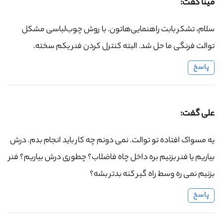
مینا گفت:
سلام، تشکر بابت راهنمایی‌هاتون. با روش چوب‌لباسی مشکل
توالت فرنگی ما حل شد. البته کنترل کردن فنر یکم سخته.
پاسخ
علی گفت:
یه مسواک افتاده تو توالت. نمی دونم چه کار باید انجام بدم. درش
بیاریم یا فنر بزنیم بره داخل چاه فاضلاب؟ چطوری درش بیاریم؟ فنر
بزنیم نمی ره وسط راه گیر کنه بدتر بشه؟
پاسخ