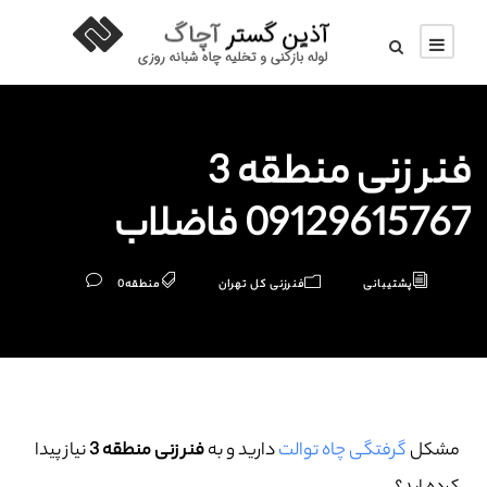
فنر زنی منطقه 3
09129615767 فاضلاب
پشتیبانی
فنرزنی کل تهران
منطقه
0
مشکل
گرفتگی چاه توالت
دارید و به
فنر زنی منطقه 3
نیاز پیدا