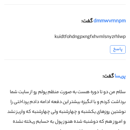
dmmwvrnnpm
گفت:
kuidtfohdngpxngfxhvmlsnyzrhlwp
پاسخ
پریسا
گفت:
سلام من دو تا دوره هست به صورت منظم پولم رو از سایت شما
برداشت کردم و با انگیزه بیشتر این دفعه ادامه دادم پرداختی را
نوشتین روزهای یکشنبه و چهارشنبه ولی چهارشنبه که واریز نشد
و امروز هم که دوشنبه شده هنوز پول به حسابم ریخته نشده