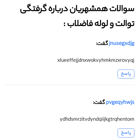
سوالات همشهریان درباره گرفتگی
توالت و لوله فاضلاب :‌
jnusegxdjg
گفت:
xlueeffejjdnxwokvyhmkmzxrovyqj
پاسخ
pvgeqyhwjs
گفت:
ydhdsmrzitvdyndqiijkgtrqhentom
پاسخ