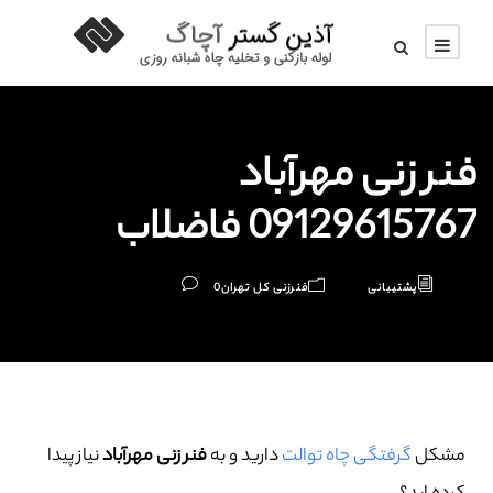
فنر زنی مهرآباد
09129615767 فاضلاب
پشتیبانی
فنرزنی کل تهران
0
مشکل
گرفتگی چاه توالت
دارید و به
فنر زنی مهرآباد
نیاز پیدا