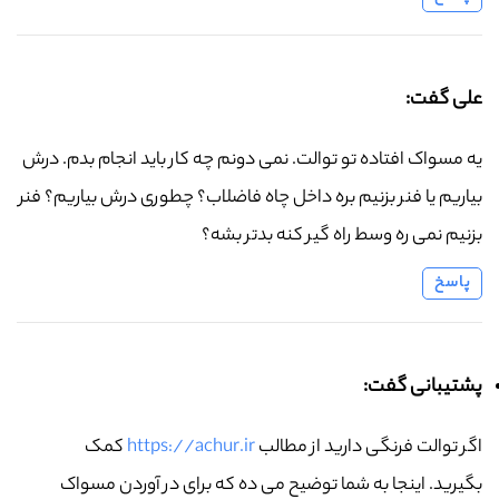
علی گفت:
یه مسواک افتاده تو توالت. نمی دونم چه کار باید انجام بدم. درش
بیاریم یا فنر بزنیم بره داخل چاه فاضلاب؟ چطوری درش بیاریم؟ فنر
بزنیم نمی ره وسط راه گیر کنه بدتر بشه؟
پاسخ
پشتیبانی گفت:
اگر توالت فرنگی دارید از مطالب
https://achur.ir
کمک
بگیرید. اینجا به شما توضیح می ده که برای در آوردن مسواک