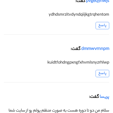
pvgeqyhwjs
گفت:
ydhdsmrzitvdyndqiijkgtrqhentom
پاسخ
dmmwvrnnpm
گفت:
kuidtfohdngpxngfxhvmlsnyzrhlwp
پاسخ
پریسا
گفت:
سلام من دو تا دوره هست به صورت منظم پولم رو از سایت شما