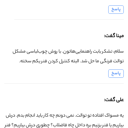
پاسخ
مینا گفت:
سلام، تشکر بابت راهنمایی‌هاتون. با روش چوب‌لباسی مشکل
توالت فرنگی ما حل شد. البته کنترل کردن فنر یکم سخته.
پاسخ
علی گفت:
یه مسواک افتاده تو توالت. نمی دونم چه کار باید انجام بدم. درش
بیاریم یا فنر بزنیم بره داخل چاه فاضلاب؟ چطوری درش بیاریم؟ فنر