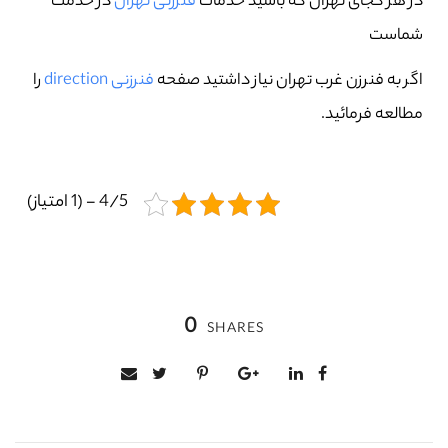
در هر کجای تهران که باشید خدمات
فنرزنی تهران
در خدمت
شماست
اگر به فنرزن غرب تهران نیاز داشتید صفحه
فنرزنی direction
را
مطالعه فرمائید.
4/5 - (1 امتیاز)
0
SHARES