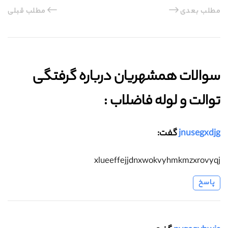
مطلب بعدی
مطلب قبلی
سوالات همشهریان درباره گرفتگی
توالت و لوله فاضلاب :‌
jnusegxdjg
گفت:
xlueeffejjdnxwokvyhmkmzxrovyqj
پاسخ