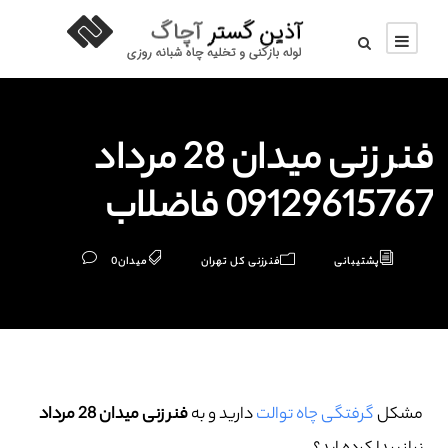
فنر زنی میدان 28 مرداد
09129615767 فاضلاب
پشتیبانی
فنرزنی کل تهران
میدان
0
مشکل
گرفتگی چاه توالت
دارید و به
فنر زنی میدان 28 مرداد