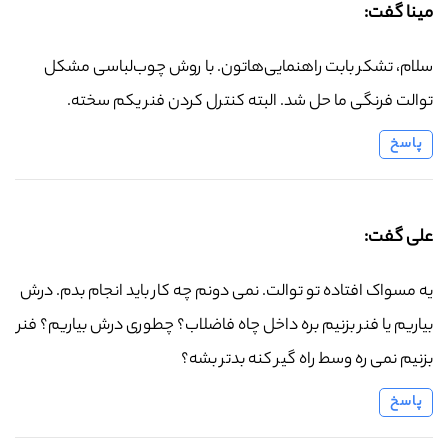
مینا گفت:
سلام، تشکر بابت راهنمایی‌هاتون. با روش چوب‌لباسی مشکل
توالت فرنگی ما حل شد. البته کنترل کردن فنر یکم سخته.
پاسخ
علی گفت:
یه مسواک افتاده تو توالت. نمی دونم چه کار باید انجام بدم. درش
بیاریم یا فنر بزنیم بره داخل چاه فاضلاب؟ چطوری درش بیاریم؟ فنر
بزنیم نمی ره وسط راه گیر کنه بدتر بشه؟
پاسخ