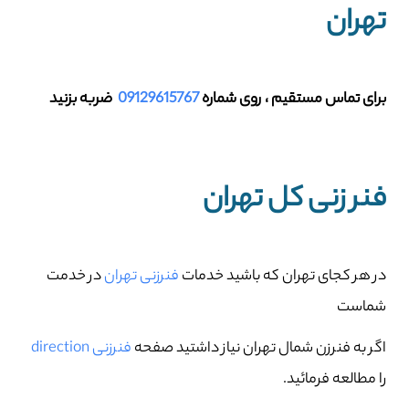
تهران
برای تماس مستقیم ، روی شماره
09129615767
ضربه بزنید
فنر زنی کل تهران
در هر کجای تهران که باشید خدمات
فنرزنی تهران
در خدمت
شماست
اگر به فنرزن شمال تهران نیاز داشتید صفحه
فنرزنی direction
را مطالعه فرمائید.