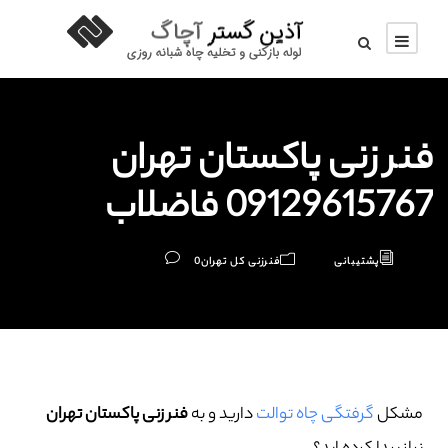
فنر زنی پاکستان تهران
09129615767 فاضلاب
پشتیبانی
فنرزنی کل تهران
0
مشکل
گرفتگی چاه توالت
دارید و به
فنر زنی پاکستان تهران