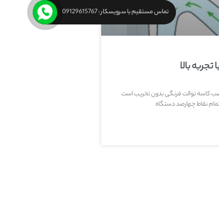
تماس مستقیم با سرویسکار : 09129615767
جربه بالا
ب کاسه توالت فرنگی بدون تخریب است
تمام نقاط چهارصد دستگاه