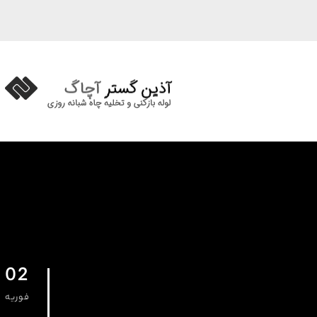
02
فوریه